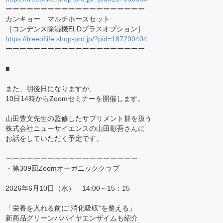
ーーーーーーーーーーーーーーーーーーーー
カンキョー マルチホースセット
［コンデンス除湿機ELDプラスオプション］
https://treeoflife.shop-pro.jp/?pid=187290404
ーーーーーーーーーーーーーーーーーーーー
■
また、明後日になりますが、
10日14時からZoomセミナーを開催します。
山田豊文先生の監修したサプリメント群を扱う
株式会社ニューサイエンスの山田彰吾さんに
お話をしていただく予定です。
ーーーーーーーーーーーーーーーーーーー
・第309回Zoomオーガニッククラブ
2026年6月10日（水） 14:00～15：15
「栄養を入れる前に“消化吸収”を整える」
新商品グリーンパパイヤエンザイムも紹介