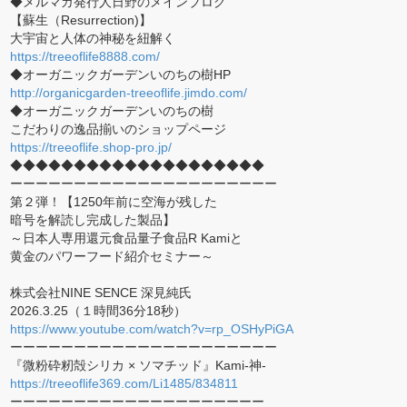
◆メルマガ発行人日野のメインブログ
【蘇生（Resurrection)】
大宇宙と人体の神秘を紐解く
https://treeoflife8888.com/
◆オーガニックガーデンいのちの樹HP
http://organicgarden-treeoflife.jimdo.com/
◆オーガニックガーデンいのちの樹
こだわりの逸品揃いのショップページ
https://treeoflife.shop-pro.jp/
◆◆◆◆◆◆◆◆◆◆◆◆◆◆◆◆◆◆◆◆
ーーーーーーーーーーーーーーーーーーーーー
第２弾！【1250年前に空海が残した
暗号を解読し完成した製品】
～日本人専用還元食品量子食品R Kamiと
黄金のパワーフード紹介セミナー～
株式会社NINE SENCE 深見純氏
2026.3.25（１時間36分18秒）
https://www.youtube.com/watch?v=rp_OSHyPiGA
ーーーーーーーーーーーーーーーーーーーーー
『微粉砕籾殻シリカ × ソマチッド』Kami-神-
https://treeoflife369.com/Li1485/834811
ーーーーーーーーーーーーーーーーーーーー