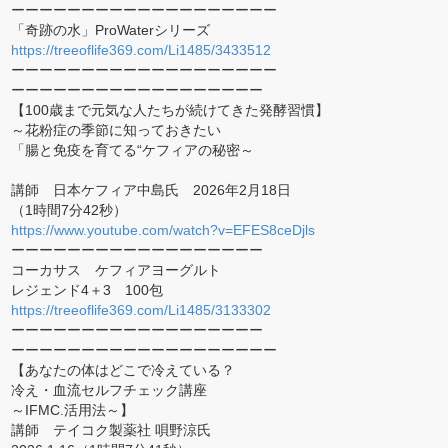
ーーーーーーーーーーーーーーーーーーー
「奇跡の水」ProWaterシリーズ
https://treeoflife369.com/Li1485/3433512
ーーーーーーーーーーーーーーーーーーー
ーーーーーーーーーーーーーーーーーー
【100歳まで元気な人たちが続けてきた発酵習慣】
～花粉症の季節に知っておきたい
「腸と免疫を育てる“ケフィアの秘密～
講師 日本ケフィア中島氏 2026年2月18日
（1時間7分42秒）
https://www.youtube.com/watch?v=EFES8ceDjls
ーーーーーーーーーーーーーーーーーー
コーカサス ケフィアヨーグルト
レジェンド4＋3 100包
https://treeoflife369.com/Li1485/3133302
ーーーーーーーーーーーーーーーーーー
ーーーーーーーーーーーーーーーーーーー
【あなたの体はどこで冷えている？
冷え・血流セルフチェック講座
～IFMC.活用法～】
講師 テイコク製薬社 唄野涼氏