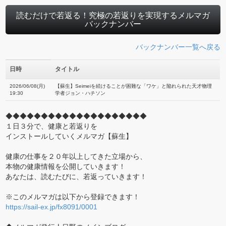
読むだけで若返る！究極の若返りを実現するメルマガ
バックナンバー
バックナンバー一覧へ戻る
日時
タイトル
2026/06/08(月)
【蘇生】Seimeiを続けることが困難な「ワケ」と陥れられた天才物理
19:30
学者ジョン・ハチソン
◆◆◆◆◆◆◆◆◆◆◆◆◆◆◆◆◆◆◆◆
１日３分で、健康と若返りを
インストールしていくメルマガ【蘇生】
健康の仕事を２０年以上してきた立場から、
本物の健康情報を公開していきます！
あなたは、読むたびに、若返っていきます！
※このメルマガは以下から登録できます！
https://sail-ex.jp/fx8091/0001