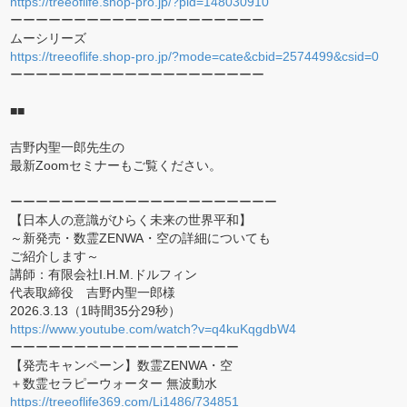
https://treeoflife.shop-pro.jp/?pid=148030910
ーーーーーーーーーーーーーーーーーーーー
ムーシリーズ
https://treeoflife.shop-pro.jp/?mode=cate&cbid=2574499&csid=0
ーーーーーーーーーーーーーーーーーーーー
■■
吉野内聖一郎先生の
最新Zoomセミナーもご覧ください。
ーーーーーーーーーーーーーーーーーーーーー
【日本人の意識がひらく未来の世界平和】
～新発売・数霊ZENWA・空の詳細についても
ご紹介します～
講師：有限会社I.H.M.ドルフィン
代表取締役 吉野内聖一郎様
2026.3.13（1時間35分29秒）
https://www.youtube.com/watch?v=q4kuKqgdbW4
ーーーーーーーーーーーーーーーーーー
【発売キャンペーン】数霊ZENWA・空
＋数霊セラピーウォーター 無波動水
https://treeoflife369.com/Li1486/734851