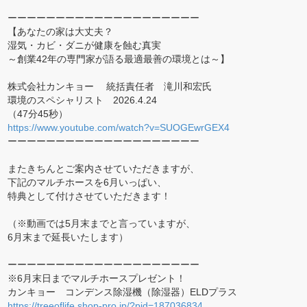
ーーーーーーーーーーーーーーーーーーーー
【あなたの家は大丈夫？
湿気・カビ・ダニが健康を蝕む真実
～創業42年の専門家が語る最適最善の環境とは～】
株式会社カンキョー 統括責任者 滝川和宏氏
環境のスペシャリスト 2026.4.24
（47分45秒）
https://www.youtube.com/watch?v=SUOGEwrGEX4
ーーーーーーーーーーーーーーーーーーーー
またきちんとご案内させていただきますが、
下記のマルチホースを6月いっぱい、
特典として付けさせていただきます！
（※動画では5月末までと言っていますが、
6月末まで延長いたします）
ーーーーーーーーーーーーーーーーーーーー
※6月末日までマルチホースプレゼント！
カンキョー コンデンス除湿機（除湿器）ELDプラス
https://treeoflife.shop-pro.jp/?pid=187036834