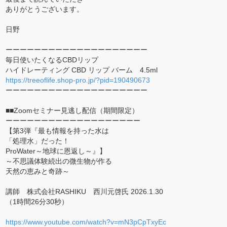
ありがとうございます。
日野
ーーーーーーーーーーーーーーーーーーーー
毎日使いたくなるCBDリップ
ハイドレーティング CBD リップ バーム 4.5ml
https://treeoflife.shop-pro.jp/?pid=190490673
ーーーーーーーーーーーーーーーーーーーー
■■Zoomセミナー見逃し配信（期間限定）
ーーーーーーーーーーーーーーーーーーー
【第3弾『最も情報を持った水は
「処理水」だった！
ProWater～地球に恩返し～』】
～不思議体験続出の微生物が作る
天然の恵みと奇跡～
講師 株式会社RASHIKU 西川元啓氏 2026.1.30
（1時間26分30秒）
https://www.youtube.com/watch?v=mN3pCpTxyEc