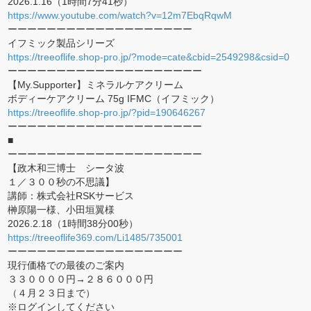
2026.1.16（1時間7分41秒）
https://www.youtube.com/watch?v=12m7EbqRqwM
ーーーーーーーーーーーーーーーーーーー
イフミック製品シリーズ
https://treeoflife.shop-pro.jp/?mode=cate&cbid=2549298&csid=0
ーーーーーーーーーーーーーーーーーーーー
【My.Supporter】ミネラルケアクリーム
ボディーケアクリーム 75g IFMC（イフミック）
https://treeoflife.shop-pro.jp/?pid=190646267
ーーーーーーーーーーーーーーーーーーーー
■
ーーーーーーーーーーーーーーーーーーーー
【政木和三博士 シータ波
１／３００秒の不思議】
講師：株式会社RSKサービス
榊原陽一様、小田垣翼様
2026.2.18（1時間38分00秒）
https://treeoflife369.com/Li1485/735001
ーーーーーーーーーーーーーーーーーー
現行価格での最後のご案内
３３００００円→２８６０００円
（４月２３日まで）
※ログインしてください