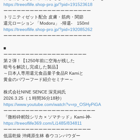
https://treeoflife.shop-pro.jp/?pid=191523618
ーーーーーーーーーーーーーーーーーーーー
トリニティゼット配合 皮膚・筋肉・関節
還元ローション 「Modoru」 -帰還- 150ml
https://treeoflife.shop-pro.jp/?pid=192085262
ーーーーーーーーーーーーーーーーーーーー
■
ーーーーーーーーーーーーーーーーーーー
第２弾！【1250年前に空海が残した
暗号を解読し完成した製品】
～日本人専用還元食品量子食品R Kamiと
黄金のパワーフード紹介セミナー～
株式会社NINE SENCE 深見純氏
2026.3.25（１時間36分18秒）
https://www.youtube.com/watch?v=rp_OSHyPiGA
ーーーーーーーーーーーーーーーーーーーーー
『微粉砕籾殻シリカ × ソマチッド』Kami-神-
https://treeoflife369.com/Li1485/834811
ーーーーーーーーーーーーーーーーーーーー
低温乾燥 沖縄原生林 春ウコンパウダー