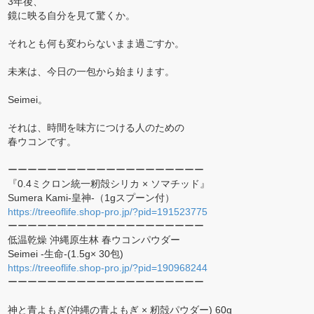
3年後、
鏡に映る自分を見て驚くか。
それとも何も変わらないまま過ごすか。
未来は、今日の一包から始まります。
Seimei。
それは、時間を味方につける人のための
春ウコンです。
ーーーーーーーーーーーーーーーーーーーー
『0.4ミクロン統一籾殻シリカ × ソマチッド』
Sumera Kami-皇神-（1gスプーン付）
https://treeoflife.shop-pro.jp/?pid=191523775
ーーーーーーーーーーーーーーーーーーーー
低温乾燥 沖縄原生林 春ウコンパウダー
Seimei -生命-(1.5g× 30包)
https://treeoflife.shop-pro.jp/?pid=190968244
ーーーーーーーーーーーーーーーーーーーー
神と青よもぎ(沖縄の青よもぎ × 籾殻パウダー) 60g