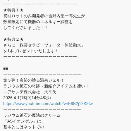
ーーーーーーーーーーーーーーーーーー
★特典１★
初回ロットのみ開発者の吉野内聖一郎先生が、
数量限定にて機器のエネルギー調整を
してくださいました！！
★特典２★
さらに「数霊セラピーウォーター無波動水」
を1本プレゼントいたします！
ーーーーーーーーーーーーーーーーーー
■■
ーーーーーーーーーーーーーーーーーーー
第３弾！奇跡の塗る温泉ジェル！
ラジウム鉱石の奇跡～新紹介アイテムも凄い！
～アサンテ株式会社 大平氏
2026.4.1(1時間14分48秒）
https://www.youtube.com/watch?v=E8B2j13K9fw
ーーーーーーーーーーーーーーーーーーー
ラジウム鉱石の魔法のクリーム
「ASイオンゲル」は、
基本的にはネットでの