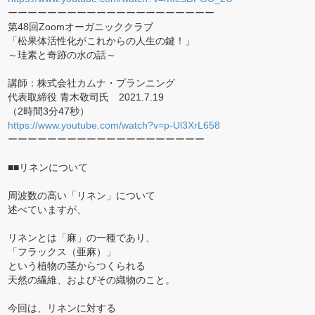
ーーーーーーーーーーーーーーーーーーーーー
第48回Zoomオーガニッククラブ
「松果体活性化がこれからの人生の鍵！」
～珪素と奇跡の水の話～
講師：株式会社カムナ・プランニング
代表取締役 青木敬司氏 2021.7.19
（2時間3分47秒）
https://www.youtube.com/watch?v=p-Ul3XrL658
ーーーーーーーーーーーーーーーーーーーー
■■リネンについて
周波数の高い「リネン」について
述べていますが、
リネンとは「麻」の一種であり、
「フラックス（亜麻）」
という植物の茎からつくられる
天然の繊維、およびその織物のこと。
今回は、リネンに対する