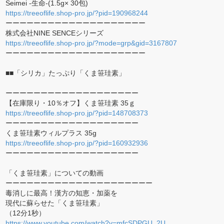
Seimei -生命-(1.5g× 30包)
https://treeoflife.shop-pro.jp/?pid=190968244
ーーーーーーーーーーーーーーーーーーーー
株式会社NINE SENCEシリーズ
https://treeoflife.shop-pro.jp/?mode=grp&gid=3167807
ーーーーーーーーーーーーーーーーーーーー
■■「シリカ」たっぷり「くま笹珪素」
ーーーーーーーーーーーーーーーーーーー
【在庫限り・10％オフ】くま笹珪素 35ｇ
https://treeoflife.shop-pro.jp/?pid=148708373
ーーーーーーーーーーーーーーーーーーー
くま笹珪素ウィルプラス 35g
https://treeoflife.shop-pro.jp/?pid=160932936
ーーーーーーーーーーーーーーーーーーー
「くま笹珪素」についての動画
ーーーーーーーーーーーーーーーーーーーーー
毒消しに最高！漢方の知恵・加薬を
現代に蘇らせた「くま笹珪素」
（12分1秒）
https://www.youtube.com/watch?v=mfcSDPGU_2U