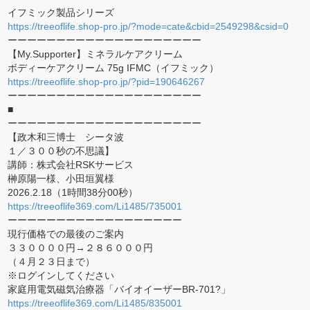
イフミック製品シリーズ
https://treeoflife.shop-pro.jp/?mode=cate&cbid=2549298&csid=0
ーーーーーーーーーーーーーーーーーーーー
【My.Supporter】ミネラルケアクリーム
ボディーケアクリーム 75g IFMC（イフミック）
https://treeoflife.shop-pro.jp/?pid=190646267
ーーーーーーーーーーーーーーーーーーーー
■
ーーーーーーーーーーーーーーーーーーーー
【政木和三博士 シータ波
１／３００秒の不思議】
講師：株式会社RSKサービス
榊原陽一様、小田垣翼様
2026.2.18（1時間38分00秒）
https://treeoflife369.com/Li1485/735001
ーーーーーーーーーーーーーーーーーー
現行価格での最後のご案内
３３００００円→２８６０００円
（４月２３日まで）
※ログインしてください
家庭用電気磁気治療器「バイオイーザーBR-701?」
https://treeoflife369.com/Li1485/835001