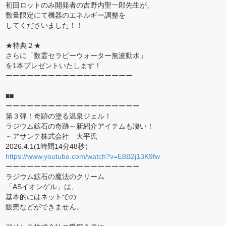
初回ロットのみ開発者の吉野内聖一郎先生が、
数量限定にて機器のエネルギー調整を
してくださいました！！
★特典２★
さらに「数霊セラピーウォーター無波動水」
を1本プレゼントいたします！
ーーーーーーーーーーーーーーーーーー
■■
ーーーーーーーーーーーーーーーーーーー
第３弾！奇跡の塗る温泉ジェル！
ラジウム鉱石の奇跡～新紹介アイテムも凄い！
～アサンテ株式会社 大平氏
2026.4.1(1時間14分48秒）
https://www.youtube.com/watch?v=E8B2j13K9fw
ーーーーーーーーーーーーーーーーーーー
ラジウム鉱石の魔法のクリーム
「ASイオンゲル」は、
基本的にはネットでの
販売などができません。