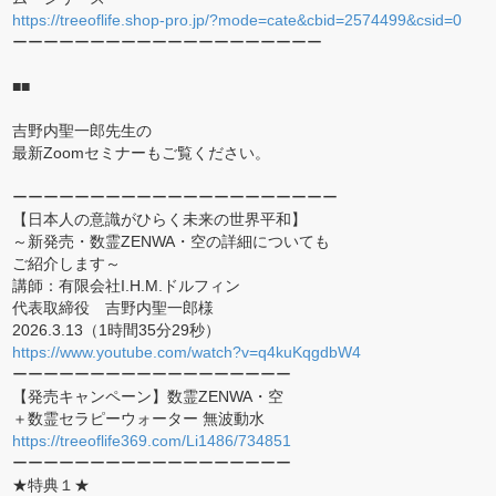
https://treeoflife.shop-pro.jp/?mode=cate&cbid=2574499&csid=0
ーーーーーーーーーーーーーーーーーーーー
■■
吉野内聖一郎先生の
最新Zoomセミナーもご覧ください。
ーーーーーーーーーーーーーーーーーーーーー
【日本人の意識がひらく未来の世界平和】
～新発売・数霊ZENWA・空の詳細についても
ご紹介します～
講師：有限会社I.H.M.ドルフィン
代表取締役 吉野内聖一郎様
2026.3.13（1時間35分29秒）
https://www.youtube.com/watch?v=q4kuKqgdbW4
ーーーーーーーーーーーーーーーーーー
【発売キャンペーン】数霊ZENWA・空
＋数霊セラピーウォーター 無波動水
https://treeoflife369.com/Li1486/734851
ーーーーーーーーーーーーーーーーーー
★特典１★