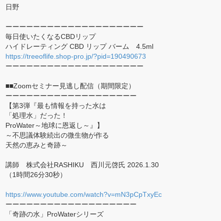
日野
ーーーーーーーーーーーーーーーーーーーー
毎日使いたくなるCBDリップ
ハイドレーティング CBD リップ バーム 4.5ml
https://treeoflife.shop-pro.jp/?pid=190490673
ーーーーーーーーーーーーーーーーーーーー
■■Zoomセミナー見逃し配信（期間限定）
ーーーーーーーーーーーーーーーーーーー
【第3弾『最も情報を持った水は
「処理水」だった！
ProWater～地球に恩返し～』】
～不思議体験続出の微生物が作る
天然の恵みと奇跡～
講師 株式会社RASHIKU 西川元啓氏 2026.1.30
（1時間26分30秒）
https://www.youtube.com/watch?v=mN3pCpTxyEc
ーーーーーーーーーーーーーーーーーーー
「奇跡の水」ProWaterシリーズ