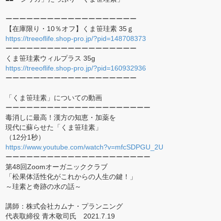
ーーーーーーーーーーーーーーーーーーー
【在庫限り・10％オフ】くま笹珪素 35ｇ
https://treeoflife.shop-pro.jp/?pid=148708373
ーーーーーーーーーーーーーーーーーーー
くま笹珪素ウィルプラス 35g
https://treeoflife.shop-pro.jp/?pid=160932936
ーーーーーーーーーーーーーーーーーーー
「くま笹珪素」についての動画
ーーーーーーーーーーーーーーーーーーーーー
毒消しに最高！漢方の知恵・加薬を
現代に蘇らせた「くま笹珪素」
（12分1秒）
https://www.youtube.com/watch?v=mfcSDPGU_2U
ーーーーーーーーーーーーーーーーーーーーー
第48回Zoomオーガニッククラブ
「松果体活性化がこれからの人生の鍵！」
～珪素と奇跡の水の話～
講師：株式会社カムナ・プランニング
代表取締役 青木敬司氏 2021.7.19