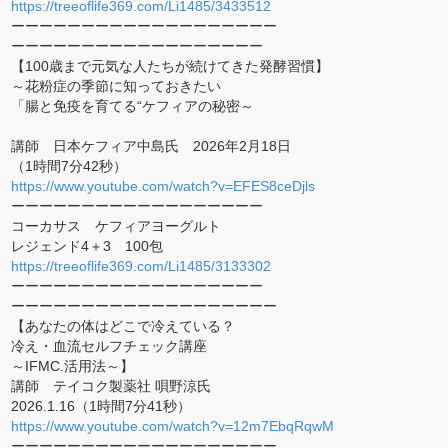
https://treeoflife369.com/Li1485/3433512
ーーーーーーーーーーーーーーーーーーー
ーーーーーーーーーーーーーーーーーー
【100歳まで元気な人たちが続けてきた発酵習慣】
～花粉症の季節に知っておきたい
「腸と免疫を育てる“ケフィアの秘密～
講師 日本ケフィア中島氏 2026年2月18日
（1時間7分42秒）
https://www.youtube.com/watch?v=EFES8ceDjls
ーーーーーーーーーーーーーーーーーー
コーカサス ケフィアヨーグルト
レジェンド4＋3 100包
https://treeoflife369.com/Li1485/3133302
ーーーーーーーーーーーーーーーーーー
ーーーーーーーーーーーーーーーーーーー
【あなたの体はどこで冷えている？
冷え・血流セルフチェック講座
～IFMC.活用法～】
講師 テイコク製薬社 唄野涼氏
2026.1.16（1時間7分41秒）
https://www.youtube.com/watch?v=12m7EbqRqwM
ーーーーーーーーーーーーーーーーーーー