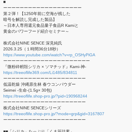
■
ーーーーーーーーーーーーーーーーーーー
第２弾！【1250年前に空海が残した
暗号を解読し完成した製品】
～日本人専用還元食品量子食品R Kamiと
黄金のパワーフード紹介セミナー～
株式会社NINE SENCE 深見純氏
2026.3.25（１時間36分18秒）
https://www.youtube.com/watch?v=rp_OSHyPiGA
ーーーーーーーーーーーーーーーーーーーーー
『微粉砕籾殻シリカ × ソマチッド』Kami-神-
https://treeoflife369.com/Li1485/834811
ーーーーーーーーーーーーーーーーーーーー
低温乾燥 沖縄原生林 春ウコンパウダー
Seimei -生命-(1.5g× 30包)
https://treeoflife.shop-pro.jp/?pid=190968244
ーーーーーーーーーーーーーーーーーーーー
株式会社NINE SENCEシリーズ
https://treeoflife.shop-pro.jp/?mode=grp&gid=3167807
ーーーーーーーーーーーーーーーーーーーー
■■「シリカ」たっぷり「くま笹珪素」