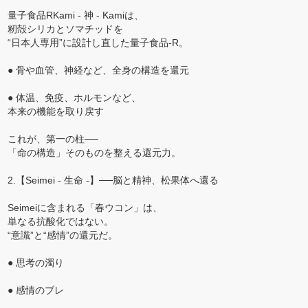
量子食品RKami - 神 - Kamiは、
籾殻シリカとソマチッドを
“日本人専用”に設計し直した量子食品-R。
● 骨や血管、神経など、全身の構造を還元
● 体温、免疫、ホルモンなど、
本来の機能を取り戻す
これが、第一の柱──
「命の構造」そのものを整える還元力。
2.【Seimei - 生命 -】──脳と精神、松果体へ還る
Seimeiに含まれる「春ウコン」は、
単なる抗酸化ではない。
“意識”と“感情”の還元だ。
● 思考の濁り
● 感情のブレ