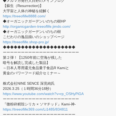
◆メルマガ発行人日野のメインブログ
【蘇生（Resurrection)】
大宇宙と人体の神秘を紐解く
https://treeoflife8888.com/
◆オーガニックガーデンいのちの樹HP
http://organicgarden-treeoflife.jimdo.com/
◆オーガニックガーデンいのちの樹
こだわりの逸品揃いのショップページ
https://treeoflife.shop-pro.jp/
◆◆◆◆◆◆◆◆◆◆◆◆◆◆◆◆◆◆◆◆
ーーーーーーーーーーーーーーーーーーーーー
第２弾！【1250年前に空海が残した
暗号を解読し完成した製品】
～日本人専用還元食品量子食品R Kamiと
黄金のパワーフード紹介セミナー～
株式会社NINE SENCE 深見純氏
2026.3.25（１時間36分18秒）
https://www.youtube.com/watch?v=rp_OSHyPiGA
ーーーーーーーーーーーーーーーーーーーーー
『微粉砕籾殻シリカ × ソマチッド』Kami-神-
https://treeoflife369.com/Li1485/834811
ーーーーーーーーーーーーーーーーーーーー