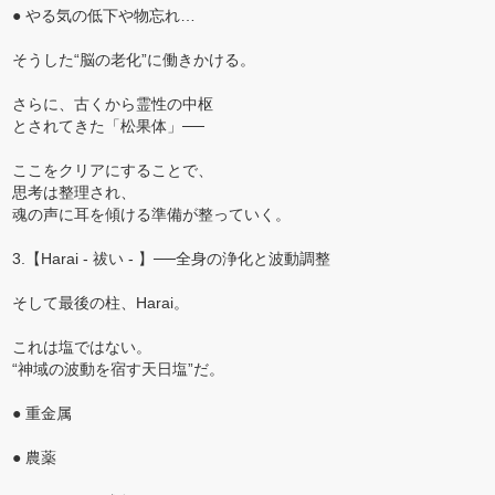
● やる気の低下や物忘れ…
そうした“脳の老化”に働きかける。
さらに、古くから霊性の中枢
とされてきた「松果体」──
ここをクリアにすることで、
思考は整理され、
魂の声に耳を傾ける準備が整っていく。
3.【Harai - 祓い - 】──全身の浄化と波動調整
そして最後の柱、Harai。
これは塩ではない。
“神域の波動を宿す天日塩”だ。
● 重金属
● 農薬