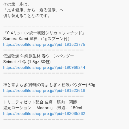
その第一歩は、
「足す健康」から「還る健康」へ
切り替えることなのです。
ーーーーーーーーーーーーーーーーーーーー
『0.4ミクロン統一籾殻シリカ × ソマチッド』
Sumera Kami-皇神-（1gスプーン付）
https://treeoflife.shop-pro.jp/?pid=191523775
ーーーーーーーーーーーーーーーーーーーー
低温乾燥 沖縄原生林 春ウコンパウダー
Seimei -生命-(1.5g× 30包)
https://treeoflife.shop-pro.jp/?pid=190968244
ーーーーーーーーーーーーーーーーーーーー
神と青よもぎ(沖縄の青よもぎ × 籾殻パウダー) 60g
https://treeoflife.shop-pro.jp/?pid=191523618
ーーーーーーーーーーーーーーーーーーーー
トリニティゼット配合 皮膚・筋肉・関節
還元ローション 「Modoru」 -帰還- 150ml
https://treeoflife.shop-pro.jp/?pid=192085262
ーーーーーーーーーーーーーーーーーーーー