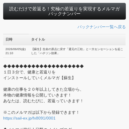
読むだけで若返る！究極の若返りを実現するメルマガ
バックナンバー
バックナンバー一覧へ戻る
日時
タイトル
2026/06/05(金)
【蘇生】生命の原点に戻す「還元の三柱」と一大センセーションを起こ
21:10
した「ハチソン効果」
◆◆◆◆◆◆◆◆◆◆◆◆◆◆◆◆◆◆◆◆
１日３分で、健康と若返りを
インストールしていくメルマガ【蘇生】
健康の仕事を２０年以上してきた立場から、
本物の健康情報を公開していきます！
あなたは、読むたびに、若返っていきます！
※このメルマガは以下から登録できます！
https://sail-ex.jp/fx8091/0001