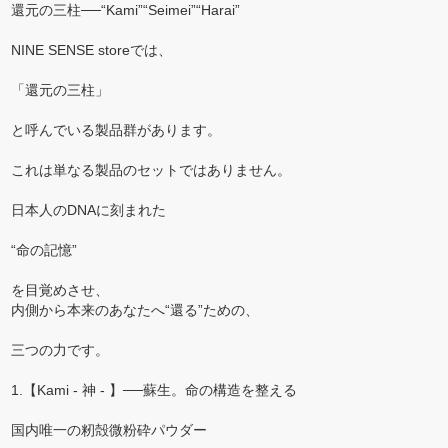
還元の三柱──“Kami”“Seimei”“Harai”
NINE SENSE storeでは、
「還元の三柱」
と呼んでいる製品群があります。
これは単なる製品のセットではありません。
日本人のDNAに刻まれた
“命の記憶”
を目覚めさせ、
内側から本来のあなたへ“還る”ための、
三つの力です。
1.【Kami - 神 - 】──蘇生。命の構造を整える
国内唯一の籾殻微粉砕パウダー