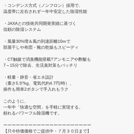
・コンデンス方式（ノンフロン）採用で、
温度帯に左右されず一年中安定した除湿性能
・JAXAとの技術共同開発実績に基づく
信頼の除湿システム
・風量30%増＆風の到達距離10mで
部屋干しや布団・靴の乾燥もスピーディ
・CT触媒で消臭機能搭載?アンモニアや酢酸も
7～15分で除去、生活臭対策もバッチリ
・軽量・静音・省エネ設計
（重さ5.9?kg、電気代約4.7円/時）、
操作も簡単2ボタンで手入れもラク
このように、
一年中「快適な空間」を手軽に実現する、
頼れるパワーフル除湿機です。
ーーーーーーーーーーーーーーーーーーーーー
【只今特価価格でご提供中・７月３０日まで】