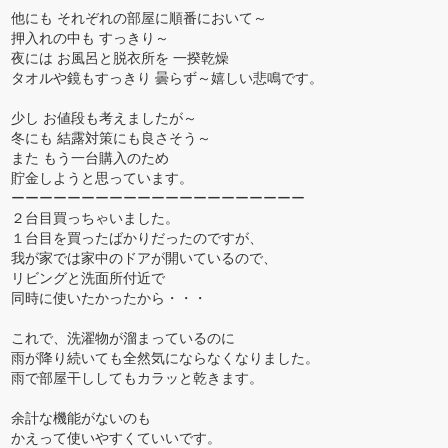
他にも それぞれの部屋に順番において～
押入れの中も すっきり～
夜には お風呂と脱衣所を 一揆乾燥
タオルや鏡もすっきり 曇らず～嬉しい悲鳴です。
少し お値段も考えましたが～
冬にも 結露対策にも良さそう～
また もう一台購入のため
貯金しようと思っています。
ーーーーーーーーーーーーーーーーーーーーー
２台目買っちゃいました。
１台目を買ったばかりだったのですが、
我が家では家中のドアが開いているので、
リビングと洗面所付近で
同時に使いたかったから・・・
これで、洗濯物が溜まっているのに
雨が降り続いても全然気にならなくなりました。
雨で部屋干ししてもカラッと乾きます。
余計な機能がないのも
かえって使いやすくていいです。