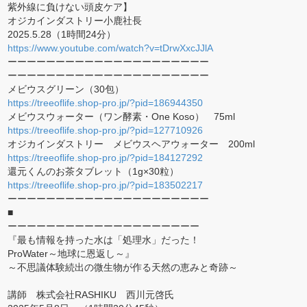
紫外線に負けない頭皮ケア】
オジカインダストリー小鹿社長
2025.5.28（1時間24分）
https://www.youtube.com/watch?v=tDrwXxcJJlA
ーーーーーーーーーーーーーーーーーーーーー
ーーーーーーーーーーーーーーーーーーーーー
メビウスグリーン（30包）
https://treeoflife.shop-pro.jp/?pid=186944350
メビウスウォーター（ワン酵素・One Koso） 75ml
https://treeoflife.shop-pro.jp/?pid=127710926
オジカインダストリー メビウスヘアウォーター 200ml
https://treeoflife.shop-pro.jp/?pid=184127292
還元くんのお茶タブレット（1g×30粒）
https://treeoflife.shop-pro.jp/?pid=183502217
ーーーーーーーーーーーーーーーーーーーーー
■
ーーーーーーーーーーーーーーーーーーーー
『最も情報を持った水は「処理水」だった！
ProWater～地球に恩返し～』
～不思議体験続出の微生物が作る天然の恵みと奇跡～
講師 株式会社RASHIKU 西川元啓氏