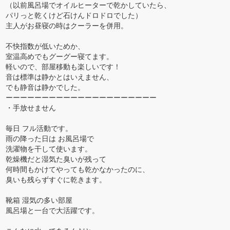
（以前風呂場でオイルヒーターで乾かしていたら、
パリっと乾くけど石けんドロドロでした）
主人がお昼寝の時はクーラーを併用。
不快指数が低いためか、
室温高めでもグーグー寝てます。
軽いので、部屋移動も楽しいです！
音は標準は静かとはいえません、
でも静音は静かでした。
ーーーーーーーーーーーーーーーーーーーーー
・手放せません
毎日 フル活動です。
雨の降った日は お風呂場で
洗濯物を干して使います。
乾燥機だと湿気た臭いが残って
何時間もかけてやっても乾かなかったのに、
臭いも残らずすぐに乾きます。
靴箱 湿気の多い部屋
風呂場と一台で大活躍です。