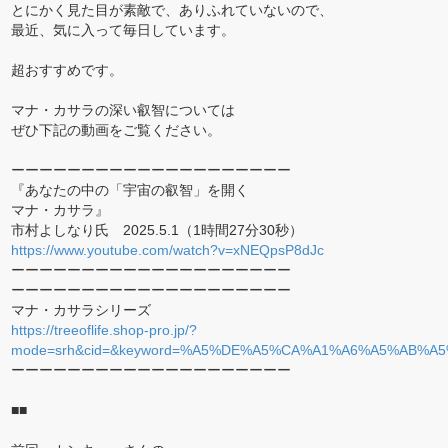
とにかく見た目が素敵で、ありふれていないので、
最近、気に入って毎日しています。
超おすすめです。
マナ・カサラの深い叡智については
ぜひ下記の動画をご覧ください。
ーーーーーーーーーーーーーーーーーーーー
『あなたの中の「宇宙の叡智」を開く
マナ・カサラ』
市村よしなり氏 2025.5.1（1時間27分30秒）
https://www.youtube.com/watch?v=xNEQpsP8dJc
ーーーーーーーーーーーーーーーーーーーー
ーーーーーーーーーーーーーーーーーーーー
マナ・カサラシリーズ
https://treeoflife.shop-pro.jp/?
mode=srh&cid=&keyword=%A5%DE%A5%CA%A1%A6%A5%AB%A
ーーーーーーーーーーーーーーーーーーーー
■■