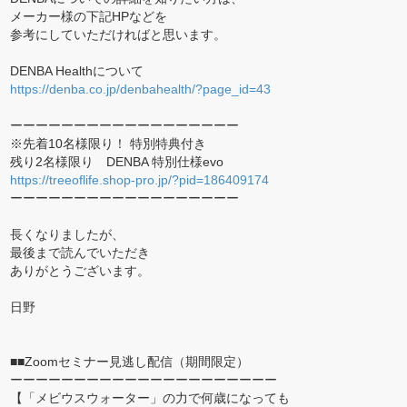
メーカー様の下記HPなどを
参考にしていただければと思います。
DENBA Healthについて
https://denba.co.jp/denbahealth/?page_id=43
ーーーーーーーーーーーーーーーーーー
※先着10名様限り！ 特別特典付き
残り2名様限り DENBA 特別仕様evo
https://treeoflife.shop-pro.jp/?pid=186409174
ーーーーーーーーーーーーーーーーーー
長くなりましたが、
最後まで読んでいただき
ありがとうございます。
日野
■■Zoomセミナー見逃し配信（期間限定）
ーーーーーーーーーーーーーーーーーーーーー
【「メビウスウォーター」の力で何歳になっても