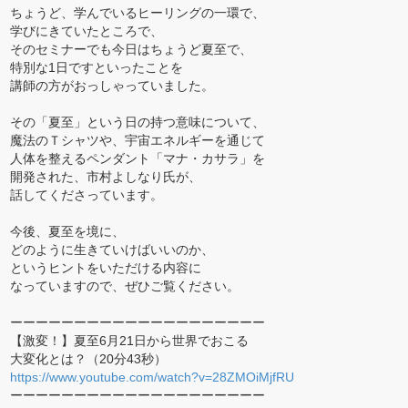
ちょうど、学んでいるヒーリングの一環で、
学びにきていたところで、
そのセミナーでも今日はちょうど夏至で、
特別な1日ですといったことを
講師の方がおっしゃっていました。
その「夏至」という日の持つ意味について、
魔法のＴシャツや、宇宙エネルギーを通じて
人体を整えるペンダント「マナ・カサラ」を
開発された、市村よしなり氏が、
話してくださっています。
今後、夏至を境に、
どのように生きていけばいいのか、
というヒントをいただける内容に
なっていますので、ぜひご覧ください。
ーーーーーーーーーーーーーーーーーーーー
【激変！】夏至6月21日から世界でおこる
大変化とは？（20分43秒）
https://www.youtube.com/watch?v=28ZMOiMjfRU
ーーーーーーーーーーーーーーーーーーーー