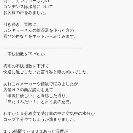
前回、カンキョーさんの
コンデンス除湿器について
お客様の声をみました。
引き続き、実際に、
カンキョーさんの除湿器を使った方の
喜びの声などをネットからみてみます。
ーーーーーーーーーーーーーーーーーーー
・不快指数を下げたい
梅雨の不快指数を下げて
快適に過ごしたいと言う私と妻の願いでした。
あれこれメーカーや値段で悩みましたが、
店舗ＨＰの商品説明を見て、
『環境に優しい』と直感した通り、
『当たりみたい！』と言う妻の意見。
わずか１５分程度で受け皿の中に空気中の水分が
コップ半分位でしょうか溜まりました。
１．5時間で･･８０％あった湿度が