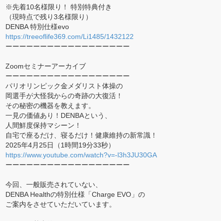
※先着10名様限り！ 特別特典付き
（現時点で残り3名様限り）
DENBA 特別仕様evo
https://treeoflife369.com/Li1485/1432122
ーーーーーーーーーーーーーーーーーー
Zoomセミナーアーカイブ
ーーーーーーーーーーーーーーーーーー
パリオリンピック金メダリスト体操の
岡選手が大怪我からの奇跡の大復活！
その秘密の機器を教えます。
一見の価値あり！DENBAという、
人間鮮度保持マシーン！
自宅で座るだけ、寝るだけ！健康維持の新常識！
2025年4月25日（1時間19分33秒）
https://www.youtube.com/watch?v=-l3h3JU30GA
ーーーーーーーーーーーーーーーーーー
今回、一般販売されていない、
DENBA Healthの特別仕様「Charge EVO」の
ご案内をさせていただいています。