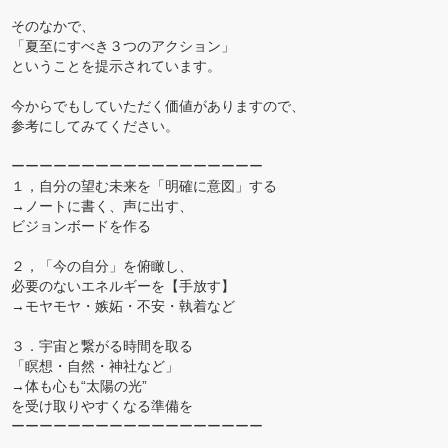
そのなかで、
「夏至にすべき３つのアクション」
ということを提示されています。
今からでもしていただく価値がありますので、
参考にしてみてください。
ーーーーーーーーーーーーーーーーーー
１，自分の望む未来を「明確に意図」する
→ノートに書く、声に出す、
ビジョンボードを作る
２，「今の自分」を俯瞰し、
必要のないエネルギーを【手放す】
→モヤモヤ・嫉妬・不安・執着など
３．宇宙と繋がる時間を取る
「瞑想・自然・神社など」
→体も心も“太陽の光”
を受け取りやすくなる準備を
ーーーーーーーーーーーーーーーーーー