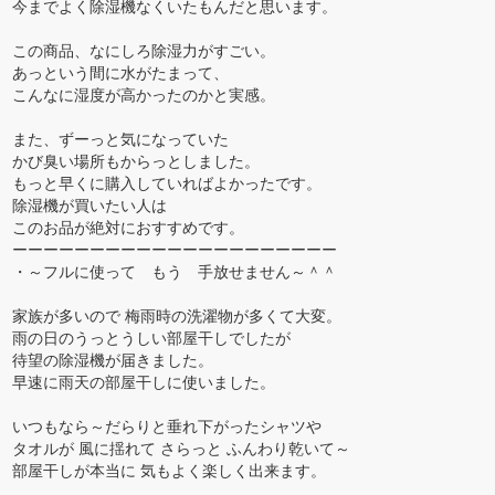
今までよく除湿機なくいたもんだと思います。
この商品、なにしろ除湿力がすごい。
あっという間に水がたまって、
こんなに湿度が高かったのかと実感。
また、ずーっと気になっていた
かび臭い場所もからっとしました。
もっと早くに購入していればよかったです。
除湿機が買いたい人は
このお品が絶対におすすめです。
ーーーーーーーーーーーーーーーーーーーーー
・～フルに使って もう 手放せません～＾＾
家族が多いので 梅雨時の洗濯物が多くて大変。
雨の日のうっとうしい部屋干しでしたが
待望の除湿機が届きました。
早速に雨天の部屋干しに使いました。
いつもなら～だらりと垂れ下がったシャツや
タオルが 風に揺れて さらっと ふんわり乾いて～
部屋干しが本当に 気もよく楽しく出来ます。