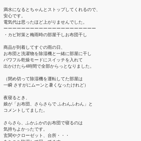
満水になるとちゃんとストップしてくれるので、
安心です。
電気代は思ったほど上がりませんでした。
ーーーーーーーーーーーーーーーーーーーーー
・カビ対策と梅雨時の部屋干しお布団干し
商品が到着してすぐの雨の日、
お布団と洗濯物を除湿機と一緒に部屋に干し
パワフル乾燥モードにスイッチを入れて
出かけたら4時間で全部からっとなりました。
（閉め切って除湿機を運転してた部屋は
一瞬 さすがにムーンと暑くなったけれど）
夜寝るとき、
娘が「お布団、さらさらで ふわんふわん」と
コメントしてました。
さらさら、ふかふかのお布団で寝るのは
気持ちよかったです。
玄関やクローゼット、台所・・・