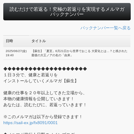
読むだけで若返る！究極の若返りを実現するメルマガ
バックナンバー
バックナンバー一覧へ戻る
日時
タイトル
2025/06/27(金)
【蘇生】「夏至」6月21日から世界でおこる 大変化とは…？と残された
19:40
最後の大王ノアの名の「由来」
◆◆◆◆◆◆◆◆◆◆◆◆◆◆◆◆◆◆◆◆
１日３分で、健康と若返りを
インストールしていくメルマガ【蘇生】
健康の仕事を２０年以上してきた立場から、
本物の健康情報を公開していきます！
あなたは、読むたびに、若返っていきます！
※このメルマガは以下から登録できます！
https://sail-ex.jp/fx8091/0001